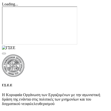
Loading...
Γ.Σ.Ε.Ε
Η Κορυφαία Οργάνωση των Εργαζομένων με την αγωνιστική
δράση της ενάντια στις πολιτικές των μνημονίων και του
δογματικού νεοφιλελευθερισμού