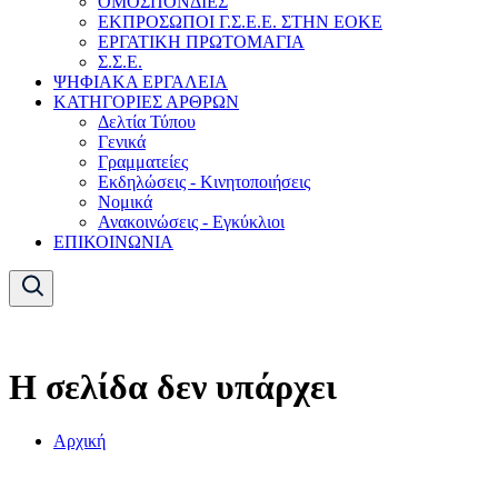
ΟΜΟΣΠΟΝΔΙΕΣ
ΕΚΠΡΟΣΩΠΟΙ Γ.Σ.Ε.Ε. ΣΤΗΝ ΕΟΚΕ
ΕΡΓΑΤΙΚΗ ΠΡΩΤΟΜΑΓΙΑ
Σ.Σ.Ε.
ΨΗΦΙΑΚΑ ΕΡΓΑΛΕΙΑ
ΚΑΤΗΓΟΡΙΕΣ ΑΡΘΡΩΝ
Δελτία Τύπου
Γενικά
Γραμματείες
Εκδηλώσεις - Κινητοποιήσεις
Νομικά
Ανακοινώσεις - Εγκύκλιοι
ΕΠΙΚΟΙΝΩΝΙΑ
Η σελίδα δεν υπάρχει
Αρχική