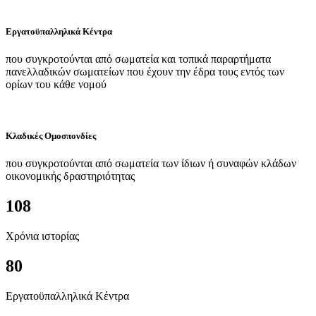
Εργατοϋπαλληλικά Κέντρα
που συγκροτούνται από σωματεία και τοπικά παραρτήματα
πανελλαδικών σωματείων που έχουν την έδρα τους εντός των
ορίων του κάθε νομού
Κλαδικές Ομοσπονδίες
που συγκροτούνται από σωματεία των ίδιων ή συναφών κλάδων
οικονομικής δραστηριότητας
108
Χρόνια ιστορίας
80
Εργατοϋπαλληλικά Κέντρα