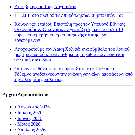
Αμοιβή αργίας 15ης Αυγούστου
H ΓΣΕΕ στο πλευρό των πυρόπληκτων συμπολιτών μας
Κοινωνικοί εταίροι: Επιστολή προς τον Υπουργό Εθνικής
Οικονομίας & Οικονομικών για αύξηση από τα 6 στα 10
ευρώ του ημερήσιου ορίου παροχής σίτισης των
εργαζόμενων
Αποχαιρετούμε τον Λάκη Χαλκιά, ένα σύμβολο του λαϊκού
μας τραγουδιού κι έναν άνθρωπο με βαθιά κοινωνική και
πολιτική συνείδηση
Οι τραγικοί θάνατοι των πυροσβεστών σε Γύθειο και
Ρέθυμνο αναδεικνύουν την ανάγκη γενναίων αποφάσεων από
την πλευρά της πολιτείας
Αρχείο Δημοσιεύσεων
•
Αύγουστος 2026
•
Ιούλιος 2026
•
Ιούνιος 2026
•
Μάιος 2026
•
Απρίλιος 2026