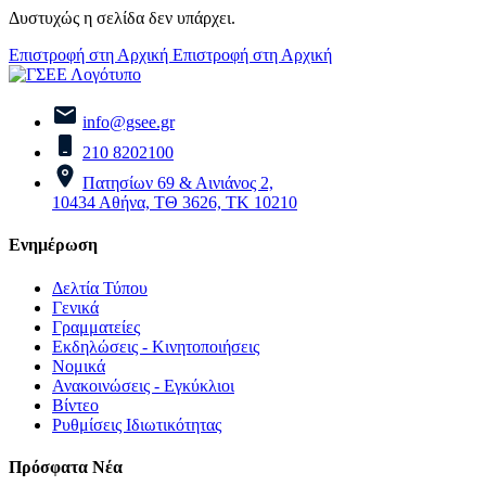
Δυστυχώς η σελίδα δεν υπάρχει.
Επιστροφή στη Αρχική
Επιστροφή στη Αρχική
info@gsee.gr
210 8202100
Πατησίων 69 & Αινιάνος 2,
10434 Αθήνα, ΤΘ 3626, ΤΚ 10210
Ενημέρωση
Δελτία Τύπου
Γενικά
Γραμματείες
Εκδηλώσεις - Κινητοποιήσεις
Νομικά
Ανακοινώσεις - Εγκύκλιοι
Βίντεο
Ρυθμίσεις Ιδιωτικότητας
Πρόσφατα Νέα