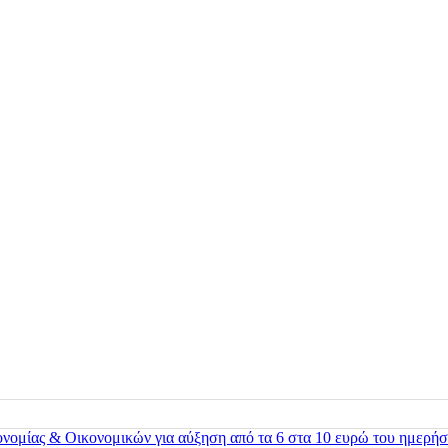
ονομίας & Οικονομικών για αύξηση από τα 6 στα 10 ευρώ του ημερήσ