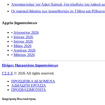
Αποχαιρετούμε τον Λάκη Χαλκιά, ένα σύμβολο του λαϊκού μας
Οι τραγικοί θάνατοι των πυροσβεστών σε Γύθειο και Ρέθυμνο
Αρχείο Δημοσιεύσεων
•
Αύγουστος 2026
•
Ιούλιος 2026
•
Ιούνιος 2026
•
Μάιος 2026
•
Απρίλιος 2026
•
Μάρτιος 2026
Πλήρες Ημερολόγιο Δημοσιεύσεων
Γ.Σ.Ε.Ε
© 2026 All rights reserved.
ΠΡΟΣΩΠΙΚΑ ΔΕΔΟΜΕΝΑ
ΑΔΗΛΩΤΗ ΕΡΓΑΣΙΑ
ΠΡΟΣΒΑΣΙΜΟΤΗΤΑ
Διαχείριση Ιδιωτικότητας