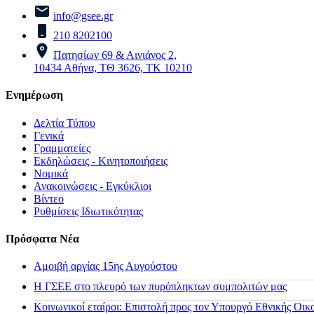
info@gsee.gr
210 8202100
Πατησίων 69 & Αινιάνος 2,
10434 Αθήνα, ΤΘ 3626, ΤΚ 10210
Ενημέρωση
Δελτία Τύπου
Γενικά
Γραμματείες
Εκδηλώσεις - Κινητοποιήσεις
Νομικά
Ανακοινώσεις - Εγκύκλιοι
Βίντεο
Ρυθμίσεις Ιδιωτικότητας
Πρόσφατα Νέα
Αμοιβή αργίας 15ης Αυγούστου
H ΓΣΕΕ στο πλευρό των πυρόπληκτων συμπολιτών μας
Κοινωνικοί εταίροι: Επιστολή προς τον Υπουργό Εθνικής Οικ