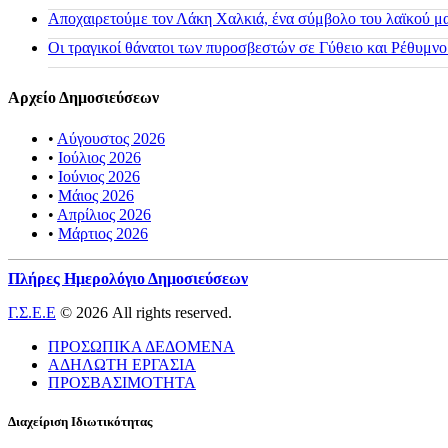
Αποχαιρετούμε τον Λάκη Χαλκιά, ένα σύμβολο του λαϊκού μας
Οι τραγικοί θάνατοι των πυροσβεστών σε Γύθειο και Ρέθυμνο
Αρχείο Δημοσιεύσεων
•
Αύγουστος 2026
•
Ιούλιος 2026
•
Ιούνιος 2026
•
Μάιος 2026
•
Απρίλιος 2026
•
Μάρτιος 2026
Πλήρες Ημερολόγιο Δημοσιεύσεων
Γ.Σ.Ε.Ε
© 2026 All rights reserved.
ΠΡΟΣΩΠΙΚΑ ΔΕΔΟΜΕΝΑ
ΑΔΗΛΩΤΗ ΕΡΓΑΣΙΑ
ΠΡΟΣΒΑΣΙΜΟΤΗΤΑ
Διαχείριση Ιδιωτικότητας