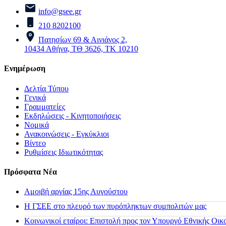
info@gsee.gr
210 8202100
Πατησίων 69 & Αινιάνος 2,
10434 Αθήνα, ΤΘ 3626, ΤΚ 10210
Ενημέρωση
Δελτία Τύπου
Γενικά
Γραμματείες
Εκδηλώσεις - Κινητοποιήσεις
Νομικά
Ανακοινώσεις - Εγκύκλιοι
Βίντεο
Ρυθμίσεις Ιδιωτικότητας
Πρόσφατα Νέα
Αμοιβή αργίας 15ης Αυγούστου
H ΓΣΕΕ στο πλευρό των πυρόπληκτων συμπολιτών μας
Κοινωνικοί εταίροι: Επιστολή προς τον Υπουργό Εθνικής Οικ