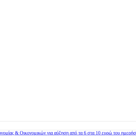
ονομίας & Οικονομικών για αύξηση από τα 6 στα 10 ευρώ του ημερήσ