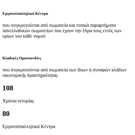
Εργατοϋπαλληλικά Κέντρα
που συγκροτούνται από σωματεία και τοπικά παραρτήματα
πανελλαδικών σωματείων που έχουν την έδρα τους εντός των
ορίων του κάθε νομού
Κλαδικές Ομοσπονδίες
που συγκροτούνται από σωματεία των ίδιων ή συναφών κλάδων
οικονομικής δραστηριότητας
108
Χρόνια ιστορίας
80
Εργατοϋπαλληλικά Κέντρα