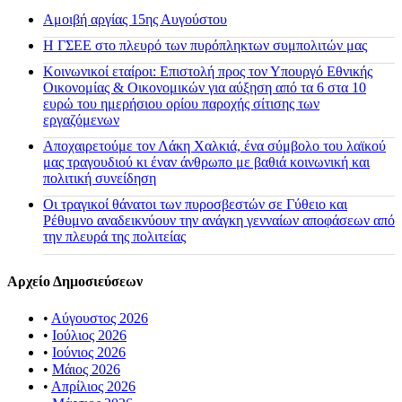
Αμοιβή αργίας 15ης Αυγούστου
H ΓΣΕΕ στο πλευρό των πυρόπληκτων συμπολιτών μας
Κοινωνικοί εταίροι: Επιστολή προς τον Υπουργό Εθνικής
Οικονομίας & Οικονομικών για αύξηση από τα 6 στα 10
ευρώ του ημερήσιου ορίου παροχής σίτισης των
εργαζόμενων
Αποχαιρετούμε τον Λάκη Χαλκιά, ένα σύμβολο του λαϊκού
μας τραγουδιού κι έναν άνθρωπο με βαθιά κοινωνική και
πολιτική συνείδηση
Οι τραγικοί θάνατοι των πυροσβεστών σε Γύθειο και
Ρέθυμνο αναδεικνύουν την ανάγκη γενναίων αποφάσεων από
την πλευρά της πολιτείας
Αρχείο Δημοσιεύσεων
•
Αύγουστος 2026
•
Ιούλιος 2026
•
Ιούνιος 2026
•
Μάιος 2026
•
Απρίλιος 2026