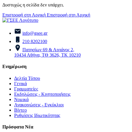
Δυστυχώς η σελίδα δεν υπάρχει.
Επιστροφή στη Αρχική
Επιστροφή στη Αρχική
info@gsee.gr
210 8202100
Πατησίων 69 & Αινιάνος 2,
10434 Αθήνα, ΤΘ 3626, ΤΚ 10210
Ενημέρωση
Δελτία Τύπου
Γενικά
Γραμματείες
Εκδηλώσεις - Κινητοποιήσεις
Νομικά
Ανακοινώσεις - Εγκύκλιοι
Βίντεο
Ρυθμίσεις Ιδιωτικότητας
Πρόσφατα Νέα