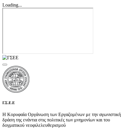
Loading...
Γ.Σ.Ε.Ε
Η Κορυφαία Οργάνωση των Εργαζομένων με την αγωνιστική
δράση της ενάντια στις πολιτικές των μνημονίων και του
δογματικού νεοφιλελευθερισμού