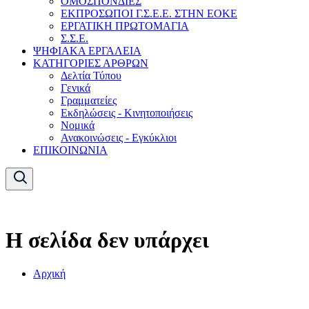
ΟΜΟΣΠΟΝΔΙΕΣ
ΕΚΠΡΟΣΩΠΟΙ Γ.Σ.Ε.Ε. ΣΤΗΝ ΕΟΚΕ
ΕΡΓΑΤΙΚΗ ΠΡΩΤΟΜΑΓΙΑ
Σ.Σ.Ε.
ΨΗΦΙΑΚΑ ΕΡΓΑΛΕΙΑ
ΚΑΤΗΓΟΡΙΕΣ ΑΡΘΡΩΝ
Δελτία Τύπου
Γενικά
Γραμματείες
Εκδηλώσεις - Κινητοποιήσεις
Νομικά
Ανακοινώσεις - Εγκύκλιοι
ΕΠΙΚΟΙΝΩΝΙΑ
Η σελίδα δεν υπάρχει
Αρχική