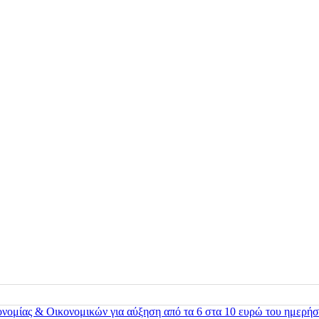
ονομίας & Οικονομικών για αύξηση από τα 6 στα 10 ευρώ του ημερήσ