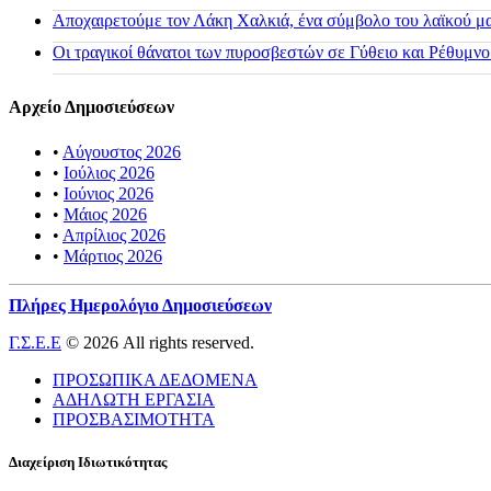
Αποχαιρετούμε τον Λάκη Χαλκιά, ένα σύμβολο του λαϊκού μας
Οι τραγικοί θάνατοι των πυροσβεστών σε Γύθειο και Ρέθυμνο
Αρχείο Δημοσιεύσεων
•
Αύγουστος 2026
•
Ιούλιος 2026
•
Ιούνιος 2026
•
Μάιος 2026
•
Απρίλιος 2026
•
Μάρτιος 2026
Πλήρες Ημερολόγιο Δημοσιεύσεων
Γ.Σ.Ε.Ε
© 2026 All rights reserved.
ΠΡΟΣΩΠΙΚΑ ΔΕΔΟΜΕΝΑ
ΑΔΗΛΩΤΗ ΕΡΓΑΣΙΑ
ΠΡΟΣΒΑΣΙΜΟΤΗΤΑ
Διαχείριση Ιδιωτικότητας