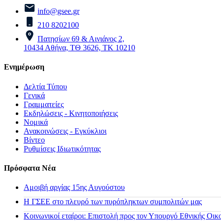
info@gsee.gr
210 8202100
Πατησίων 69 & Αινιάνος 2,
10434 Αθήνα, ΤΘ 3626, ΤΚ 10210
Ενημέρωση
Δελτία Τύπου
Γενικά
Γραμματείες
Εκδηλώσεις - Κινητοποιήσεις
Νομικά
Ανακοινώσεις - Εγκύκλιοι
Βίντεο
Ρυθμίσεις Ιδιωτικότητας
Πρόσφατα Νέα
Αμοιβή αργίας 15ης Αυγούστου
H ΓΣΕΕ στο πλευρό των πυρόπληκτων συμπολιτών μας
Κοινωνικοί εταίροι: Επιστολή προς τον Υπουργό Εθνικής Οικ