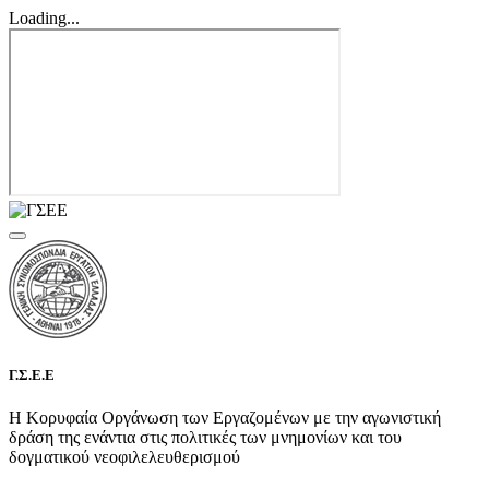
Loading...
Γ.Σ.Ε.Ε
Η Κορυφαία Οργάνωση των Εργαζομένων με την αγωνιστική
δράση της ενάντια στις πολιτικές των μνημονίων και του
δογματικού νεοφιλελευθερισμού