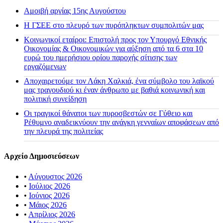
Αμοιβή αργίας 15ης Αυγούστου
H ΓΣΕΕ στο πλευρό των πυρόπληκτων συμπολιτών μας
Κοινωνικοί εταίροι: Επιστολή προς τον Υπουργό Εθνικής
Οικονομίας & Οικονομικών για αύξηση από τα 6 στα 10
ευρώ του ημερήσιου ορίου παροχής σίτισης των
εργαζόμενων
Αποχαιρετούμε τον Λάκη Χαλκιά, ένα σύμβολο του λαϊκού
μας τραγουδιού κι έναν άνθρωπο με βαθιά κοινωνική και
πολιτική συνείδηση
Οι τραγικοί θάνατοι των πυροσβεστών σε Γύθειο και
Ρέθυμνο αναδεικνύουν την ανάγκη γενναίων αποφάσεων από
την πλευρά της πολιτείας
Αρχείο Δημοσιεύσεων
•
Αύγουστος 2026
•
Ιούλιος 2026
•
Ιούνιος 2026
•
Μάιος 2026
•
Απρίλιος 2026