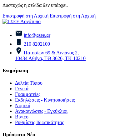
Δυστυχώς η σελίδα δεν υπάρχει.
Επιστροφή στη Αρχική
Επιστροφή στη Αρχική
info@gsee.gr
210 8202100
Πατησίων 69 & Αινιάνος 2,
10434 Αθήνα, ΤΘ 3626, ΤΚ 10210
Ενημέρωση
Δελτία Τύπου
Γενικά
Γραμματείες
Εκδηλώσεις - Κινητοποιήσεις
Νομικά
Ανακοινώσεις - Εγκύκλιοι
Βίντεο
Ρυθμίσεις Ιδιωτικότητας
Πρόσφατα Νέα