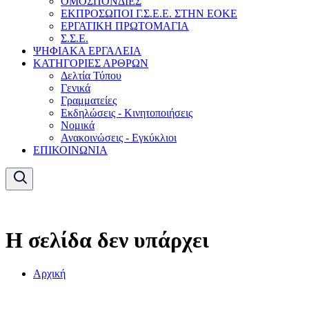
ΟΜΟΣΠΟΝΔΙΕΣ
ΕΚΠΡΟΣΩΠΟΙ Γ.Σ.Ε.Ε. ΣΤΗΝ ΕΟΚΕ
ΕΡΓΑΤΙΚΗ ΠΡΩΤΟΜΑΓΙΑ
Σ.Σ.Ε.
ΨΗΦΙΑΚΑ ΕΡΓΑΛΕΙΑ
ΚΑΤΗΓΟΡΙΕΣ ΑΡΘΡΩΝ
Δελτία Τύπου
Γενικά
Γραμματείες
Εκδηλώσεις - Κινητοποιήσεις
Νομικά
Ανακοινώσεις - Εγκύκλιοι
ΕΠΙΚΟΙΝΩΝΙΑ
Η σελίδα δεν υπάρχει
Αρχική