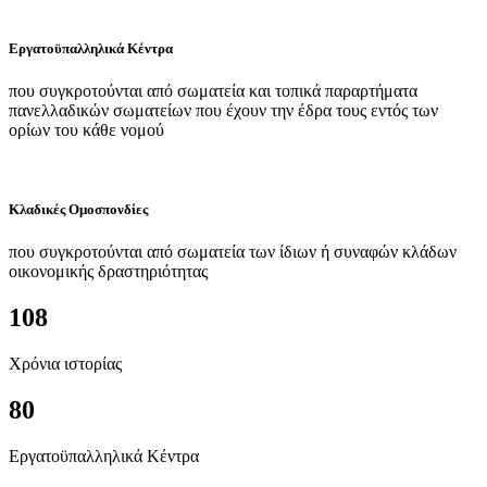
Εργατοϋπαλληλικά Κέντρα
που συγκροτούνται από σωματεία και τοπικά παραρτήματα
πανελλαδικών σωματείων που έχουν την έδρα τους εντός των
ορίων του κάθε νομού
Κλαδικές Ομοσπονδίες
που συγκροτούνται από σωματεία των ίδιων ή συναφών κλάδων
οικονομικής δραστηριότητας
108
Χρόνια ιστορίας
80
Εργατοϋπαλληλικά Κέντρα