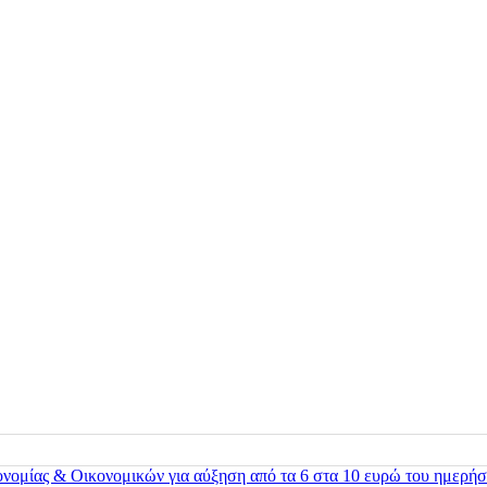
ονομίας & Οικονομικών για αύξηση από τα 6 στα 10 ευρώ του ημερήσ