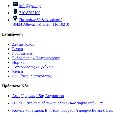
info@gsee.gr
210 8202100
Πατησίων 69 & Αινιάνος 2,
10434 Αθήνα, ΤΘ 3626, ΤΚ 10210
Ενημέρωση
Δελτία Τύπου
Γενικά
Γραμματείες
Εκδηλώσεις - Κινητοποιήσεις
Νομικά
Ανακοινώσεις - Εγκύκλιοι
Βίντεο
Ρυθμίσεις Ιδιωτικότητας
Πρόσφατα Νέα
Αμοιβή αργίας 15ης Αυγούστου
H ΓΣΕΕ στο πλευρό των πυρόπληκτων συμπολιτών μας
Κοινωνικοί εταίροι: Επιστολή προς τον Υπουργό Εθνικής Οικ