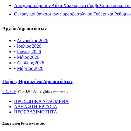
Αποχαιρετούμε τον Λάκη Χαλκιά, ένα σύμβολο του λαϊκού μας
Οι τραγικοί θάνατοι των πυροσβεστών σε Γύθειο και Ρέθυμνο
Αρχείο Δημοσιεύσεων
•
Αύγουστος 2026
•
Ιούλιος 2026
•
Ιούνιος 2026
•
Μάιος 2026
•
Απρίλιος 2026
•
Μάρτιος 2026
Πλήρες Ημερολόγιο Δημοσιεύσεων
Γ.Σ.Ε.Ε
© 2026 All rights reserved.
ΠΡΟΣΩΠΙΚΑ ΔΕΔΟΜΕΝΑ
ΑΔΗΛΩΤΗ ΕΡΓΑΣΙΑ
ΠΡΟΣΒΑΣΙΜΟΤΗΤΑ
Διαχείριση Ιδιωτικότητας