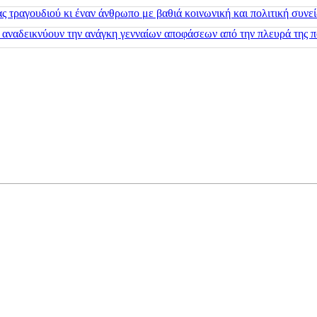
 τραγουδιού κι έναν άνθρωπο με βαθιά κοινωνική και πολιτική συνε
 αναδεικνύουν την ανάγκη γενναίων αποφάσεων από την πλευρά της π