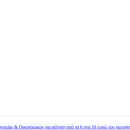
ονομίας & Οικονομικών για αύξηση από τα 6 στα 10 ευρώ του ημερήσ