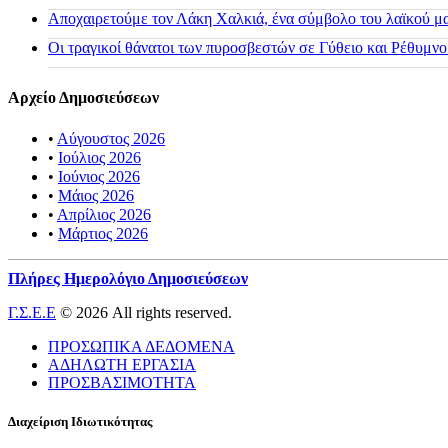
Αποχαιρετούμε τον Λάκη Χαλκιά, ένα σύμβολο του λαϊκού μας
Οι τραγικοί θάνατοι των πυροσβεστών σε Γύθειο και Ρέθυμνο
Αρχείο Δημοσιεύσεων
•
Αύγουστος 2026
•
Ιούλιος 2026
•
Ιούνιος 2026
•
Μάιος 2026
•
Απρίλιος 2026
•
Μάρτιος 2026
Πλήρες Ημερολόγιο Δημοσιεύσεων
Γ.Σ.Ε.Ε
© 2026 All rights reserved.
ΠΡΟΣΩΠΙΚΑ ΔΕΔΟΜΕΝΑ
ΑΔΗΛΩΤΗ ΕΡΓΑΣΙΑ
ΠΡΟΣΒΑΣΙΜΟΤΗΤΑ
Διαχείριση Ιδιωτικότητας