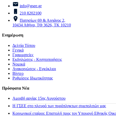
info@gsee.gr
210 8202100
Πατησίων 69 & Αινιάνος 2,
10434 Αθήνα, ΤΘ 3626, ΤΚ 10210
Ενημέρωση
Δελτία Τύπου
Γενικά
Γραμματείες
Εκδηλώσεις - Κινητοποιήσεις
Νομικά
Ανακοινώσεις - Εγκύκλιοι
Βίντεο
Ρυθμίσεις Ιδιωτικότητας
Πρόσφατα Νέα
Αμοιβή αργίας 15ης Αυγούστου
H ΓΣΕΕ στο πλευρό των πυρόπληκτων συμπολιτών μας
Κοινωνικοί εταίροι: Επιστολή προς τον Υπουργό Εθνικής Οικ