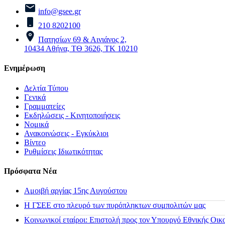
info@gsee.gr
210 8202100
Πατησίων 69 & Αινιάνος 2,
10434 Αθήνα, ΤΘ 3626, ΤΚ 10210
Ενημέρωση
Δελτία Τύπου
Γενικά
Γραμματείες
Εκδηλώσεις - Κινητοποιήσεις
Νομικά
Ανακοινώσεις - Εγκύκλιοι
Βίντεο
Ρυθμίσεις Ιδιωτικότητας
Πρόσφατα Νέα
Αμοιβή αργίας 15ης Αυγούστου
H ΓΣΕΕ στο πλευρό των πυρόπληκτων συμπολιτών μας
Κοινωνικοί εταίροι: Επιστολή προς τον Υπουργό Εθνικής Οικ