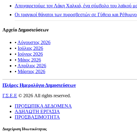
Αποχαιρετούμε τον Λάκη Χαλκιά, ένα σύμβολο του λαϊκού μας
Οι τραγικοί θάνατοι των πυροσβεστών σε Γύθειο και Ρέθυμνο
Αρχείο Δημοσιεύσεων
•
Αύγουστος 2026
•
Ιούλιος 2026
•
Ιούνιος 2026
•
Μάιος 2026
•
Απρίλιος 2026
•
Μάρτιος 2026
Πλήρες Ημερολόγιο Δημοσιεύσεων
Γ.Σ.Ε.Ε
© 2026 All rights reserved.
ΠΡΟΣΩΠΙΚΑ ΔΕΔΟΜΕΝΑ
ΑΔΗΛΩΤΗ ΕΡΓΑΣΙΑ
ΠΡΟΣΒΑΣΙΜΟΤΗΤΑ
Διαχείριση Ιδιωτικότητας