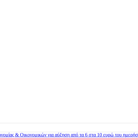
ονομίας & Οικονομικών για αύξηση από τα 6 στα 10 ευρώ του ημερήσ