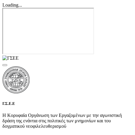
Loading...
Γ.Σ.Ε.Ε
Η Κορυφαία Οργάνωση των Εργαζομένων με την αγωνιστική
δράση της ενάντια στις πολιτικές των μνημονίων και του
δογματικού νεοφιλελευθερισμού