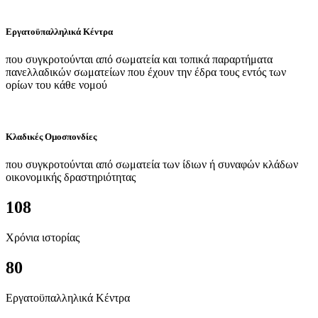
Εργατοϋπαλληλικά Κέντρα
που συγκροτούνται από σωματεία και τοπικά παραρτήματα
πανελλαδικών σωματείων που έχουν την έδρα τους εντός των
ορίων του κάθε νομού
Κλαδικές Ομοσπονδίες
που συγκροτούνται από σωματεία των ίδιων ή συναφών κλάδων
οικονομικής δραστηριότητας
108
Χρόνια ιστορίας
80
Εργατοϋπαλληλικά Κέντρα