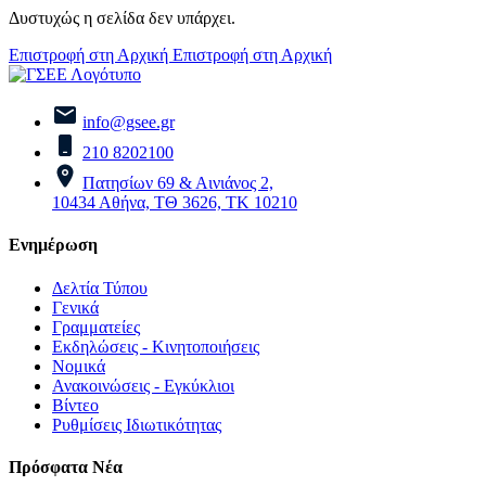
Δυστυχώς η σελίδα δεν υπάρχει.
Επιστροφή στη Αρχική
Επιστροφή στη Αρχική
info@gsee.gr
210 8202100
Πατησίων 69 & Αινιάνος 2,
10434 Αθήνα, ΤΘ 3626, ΤΚ 10210
Ενημέρωση
Δελτία Τύπου
Γενικά
Γραμματείες
Εκδηλώσεις - Κινητοποιήσεις
Νομικά
Ανακοινώσεις - Εγκύκλιοι
Βίντεο
Ρυθμίσεις Ιδιωτικότητας
Πρόσφατα Νέα