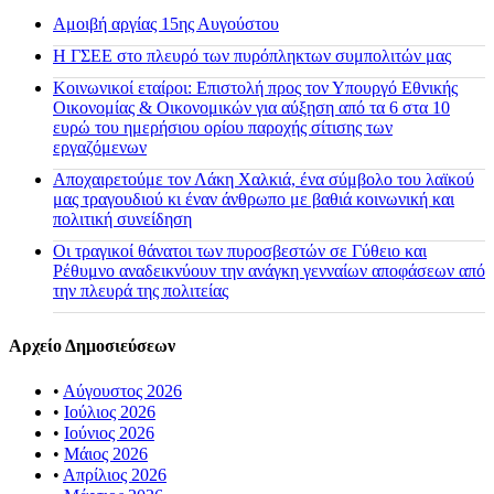
Αμοιβή αργίας 15ης Αυγούστου
H ΓΣΕΕ στο πλευρό των πυρόπληκτων συμπολιτών μας
Κοινωνικοί εταίροι: Επιστολή προς τον Υπουργό Εθνικής
Οικονομίας & Οικονομικών για αύξηση από τα 6 στα 10
ευρώ του ημερήσιου ορίου παροχής σίτισης των
εργαζόμενων
Αποχαιρετούμε τον Λάκη Χαλκιά, ένα σύμβολο του λαϊκού
μας τραγουδιού κι έναν άνθρωπο με βαθιά κοινωνική και
πολιτική συνείδηση
Οι τραγικοί θάνατοι των πυροσβεστών σε Γύθειο και
Ρέθυμνο αναδεικνύουν την ανάγκη γενναίων αποφάσεων από
την πλευρά της πολιτείας
Αρχείο Δημοσιεύσεων
•
Αύγουστος 2026
•
Ιούλιος 2026
•
Ιούνιος 2026
•
Μάιος 2026
•
Απρίλιος 2026