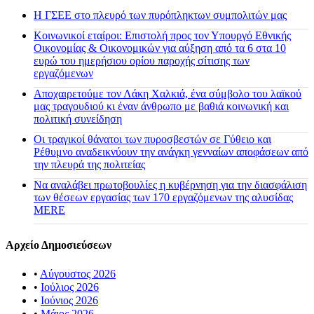
H ΓΣΕΕ στο πλευρό των πυρόπληκτων συμπολιτών μας
Κοινωνικοί εταίροι: Επιστολή προς τον Υπουργό Εθνικής
Οικονομίας & Οικονομικών για αύξηση από τα 6 στα 10
ευρώ του ημερήσιου ορίου παροχής σίτισης των
εργαζόμενων
Αποχαιρετούμε τον Λάκη Χαλκιά, ένα σύμβολο του λαϊκού
μας τραγουδιού κι έναν άνθρωπο με βαθιά κοινωνική και
πολιτική συνείδηση
Οι τραγικοί θάνατοι των πυροσβεστών σε Γύθειο και
Ρέθυμνο αναδεικνύουν την ανάγκη γενναίων αποφάσεων από
την πλευρά της πολιτείας
Να αναλάβει πρωτοβουλίες η κυβέρνηση για την διασφάλιση
των θέσεων εργασίας των 170 εργαζόμενων της αλυσίδας
MERE
Αρχείο Δημοσιεύσεων
•
Αύγουστος 2026
•
Ιούλιος 2026
•
Ιούνιος 2026
•
Μάιος 2026