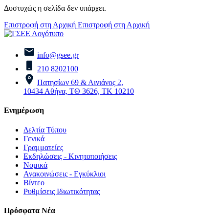
Δυστυχώς η σελίδα δεν υπάρχει.
Επιστροφή στη Αρχική
Επιστροφή στη Αρχική
info@gsee.gr
210 8202100
Πατησίων 69 & Αινιάνος 2,
10434 Αθήνα, ΤΘ 3626, ΤΚ 10210
Ενημέρωση
Δελτία Τύπου
Γενικά
Γραμματείες
Εκδηλώσεις - Κινητοποιήσεις
Νομικά
Ανακοινώσεις - Εγκύκλιοι
Βίντεο
Ρυθμίσεις Ιδιωτικότητας
Πρόσφατα Νέα