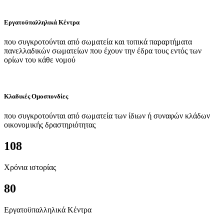
Εργατοϋπαλληλικά Κέντρα
που συγκροτούνται από σωματεία και τοπικά παραρτήματα
πανελλαδικών σωματείων που έχουν την έδρα τους εντός των
ορίων του κάθε νομού
Κλαδικές Ομοσπονδίες
που συγκροτούνται από σωματεία των ίδιων ή συναφών κλάδων
οικονομικής δραστηριότητας
108
Χρόνια ιστορίας
80
Εργατοϋπαλληλικά Κέντρα