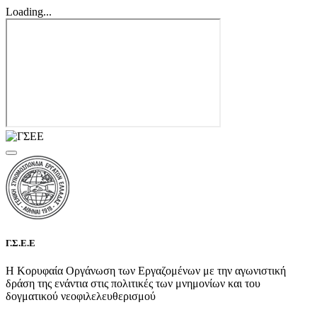
Loading...
Γ.Σ.Ε.Ε
Η Κορυφαία Οργάνωση των Εργαζομένων με την αγωνιστική
δράση της ενάντια στις πολιτικές των μνημονίων και του
δογματικού νεοφιλελευθερισμού