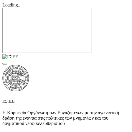
Loading...
Γ.Σ.Ε.Ε
Η Κορυφαία Οργάνωση των Εργαζομένων με την αγωνιστική
δράση της ενάντια στις πολιτικές των μνημονίων και του
δογματικού νεοφιλελευθερισμού