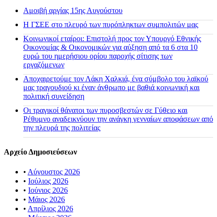
Αμοιβή αργίας 15ης Αυγούστου
H ΓΣΕΕ στο πλευρό των πυρόπληκτων συμπολιτών μας
Κοινωνικοί εταίροι: Επιστολή προς τον Υπουργό Εθνικής
Οικονομίας & Οικονομικών για αύξηση από τα 6 στα 10
ευρώ του ημερήσιου ορίου παροχής σίτισης των
εργαζόμενων
Αποχαιρετούμε τον Λάκη Χαλκιά, ένα σύμβολο του λαϊκού
μας τραγουδιού κι έναν άνθρωπο με βαθιά κοινωνική και
πολιτική συνείδηση
Οι τραγικοί θάνατοι των πυροσβεστών σε Γύθειο και
Ρέθυμνο αναδεικνύουν την ανάγκη γενναίων αποφάσεων από
την πλευρά της πολιτείας
Αρχείο Δημοσιεύσεων
•
Αύγουστος 2026
•
Ιούλιος 2026
•
Ιούνιος 2026
•
Μάιος 2026
•
Απρίλιος 2026