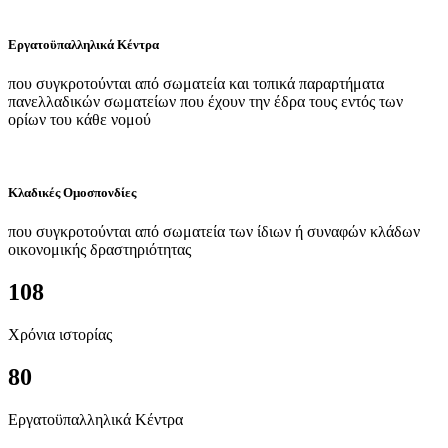
Εργατοϋπαλληλικά Κέντρα
που συγκροτούνται από σωματεία και τοπικά παραρτήματα
πανελλαδικών σωματείων που έχουν την έδρα τους εντός των
ορίων του κάθε νομού
Κλαδικές Ομοσπονδίες
που συγκροτούνται από σωματεία των ίδιων ή συναφών κλάδων
οικονομικής δραστηριότητας
108
Χρόνια ιστορίας
80
Εργατοϋπαλληλικά Κέντρα