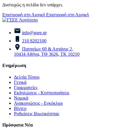
Δυστυχώς η σελίδα δεν υπάρχει.
Επιστροφή στη Αρχική
Επιστροφή στη Αρχική
info@gsee.gr
210 8202100
Πατησίων 69 & Αινιάνος 2,
10434 Αθήνα, ΤΘ 3626, ΤΚ 10210
Ενημέρωση
Δελτία Τύπου
Γενικά
Γραμματείες
Εκδηλώσεις - Κινητοποιήσεις
Νομικά
Ανακοινώσεις - Εγκύκλιοι
Βίντεο
Ρυθμίσεις Ιδιωτικότητας
Πρόσφατα Νέα