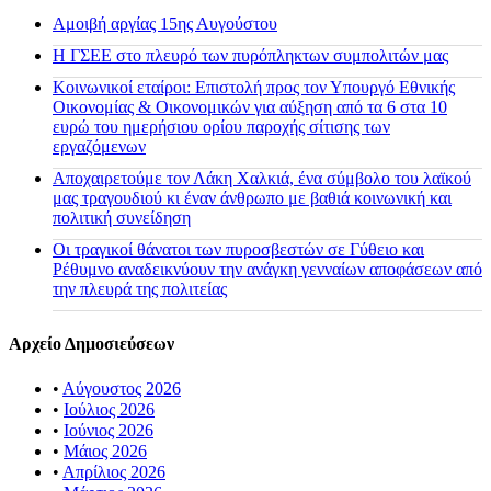
Αμοιβή αργίας 15ης Αυγούστου
H ΓΣΕΕ στο πλευρό των πυρόπληκτων συμπολιτών μας
Κοινωνικοί εταίροι: Επιστολή προς τον Υπουργό Εθνικής
Οικονομίας & Οικονομικών για αύξηση από τα 6 στα 10
ευρώ του ημερήσιου ορίου παροχής σίτισης των
εργαζόμενων
Αποχαιρετούμε τον Λάκη Χαλκιά, ένα σύμβολο του λαϊκού
μας τραγουδιού κι έναν άνθρωπο με βαθιά κοινωνική και
πολιτική συνείδηση
Οι τραγικοί θάνατοι των πυροσβεστών σε Γύθειο και
Ρέθυμνο αναδεικνύουν την ανάγκη γενναίων αποφάσεων από
την πλευρά της πολιτείας
Αρχείο Δημοσιεύσεων
•
Αύγουστος 2026
•
Ιούλιος 2026
•
Ιούνιος 2026
•
Μάιος 2026
•
Απρίλιος 2026