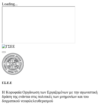
Loading...
Γ.Σ.Ε.Ε
Η Κορυφαία Οργάνωση των Εργαζομένων με την αγωνιστική
δράση της ενάντια στις πολιτικές των μνημονίων και του
δογματικού νεοφιλελευθερισμού