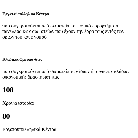
Εργατοϋπαλληλικά Κέντρα
που συγκροτούνται από σωματεία και τοπικά παραρτήματα
πανελλαδικών σωματείων που έχουν την έδρα τους εντός των
ορίων του κάθε νομού
Κλαδικές Ομοσπονδίες
που συγκροτούνται από σωματεία των ίδιων ή συναφών κλάδων
οικονομικής δραστηριότητας
108
Χρόνια ιστορίας
80
Εργατοϋπαλληλικά Κέντρα