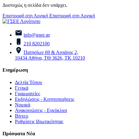
Δυστυχώς η σελίδα δεν υπάρχει.
Επιστροφή στη Αρχική
Επιστροφή στη Αρχική
info@gsee.gr
210 8202100
Πατησίων 69 & Αινιάνος 2,
10434 Αθήνα, ΤΘ 3626, ΤΚ 10210
Ενημέρωση
Δελτία Τύπου
Γενικά
Γραμματείες
Εκδηλώσεις - Κινητοποιήσεις
Νομικά
Ανακοινώσεις - Εγκύκλιοι
Βίντεο
Ρυθμίσεις Ιδιωτικότητας
Πρόσφατα Νέα