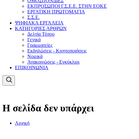
ΟΜΟΣΠΟΝΔΙΕΣ
ΕΚΠΡΟΣΩΠΟΙ Γ.Σ.Ε.Ε. ΣΤΗΝ ΕΟΚΕ
ΕΡΓΑΤΙΚΗ ΠΡΩΤΟΜΑΓΙΑ
Σ.Σ.Ε.
ΨΗΦΙΑΚΑ ΕΡΓΑΛΕΙΑ
ΚΑΤΗΓΟΡΙΕΣ ΑΡΘΡΩΝ
Δελτία Τύπου
Γενικά
Γραμματείες
Εκδηλώσεις - Κινητοποιήσεις
Νομικά
Ανακοινώσεις - Εγκύκλιοι
ΕΠΙΚΟΙΝΩΝΙΑ
Η σελίδα δεν υπάρχει
Αρχική