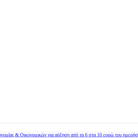
ονομίας & Οικονομικών για αύξηση από τα 6 στα 10 ευρώ του ημερήσ