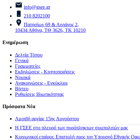
info@gsee.gr
210 8202100
Πατησίων 69 & Αινιάνος 2,
10434 Αθήνα, ΤΘ 3626, ΤΚ 10210
Ενημέρωση
Δελτία Τύπου
Γενικά
Γραμματείες
Εκδηλώσεις - Κινητοποιήσεις
Νομικά
Ανακοινώσεις - Εγκύκλιοι
Βίντεο
Ρυθμίσεις Ιδιωτικότητας
Πρόσφατα Νέα
Αμοιβή αργίας 15ης Αυγούστου
H ΓΣΕΕ στο πλευρό των πυρόπληκτων συμπολιτών μας
Κοινωνικοί εταίροι: Επιστολή προς τον Υπουργό Εθνικής Οικ