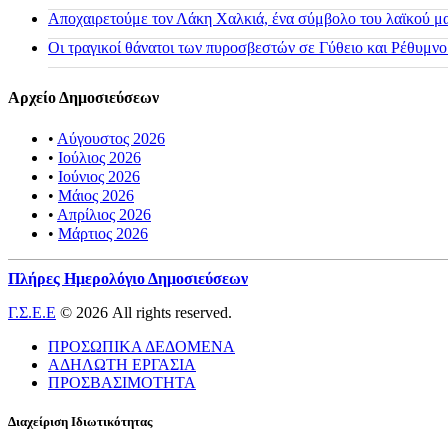
Αποχαιρετούμε τον Λάκη Χαλκιά, ένα σύμβολο του λαϊκού μας
Οι τραγικοί θάνατοι των πυροσβεστών σε Γύθειο και Ρέθυμνο
Αρχείο Δημοσιεύσεων
•
Αύγουστος 2026
•
Ιούλιος 2026
•
Ιούνιος 2026
•
Μάιος 2026
•
Απρίλιος 2026
•
Μάρτιος 2026
Πλήρες Ημερολόγιο Δημοσιεύσεων
Γ.Σ.Ε.Ε
© 2026 All rights reserved.
ΠΡΟΣΩΠΙΚΑ ΔΕΔΟΜΕΝΑ
ΑΔΗΛΩΤΗ ΕΡΓΑΣΙΑ
ΠΡΟΣΒΑΣΙΜΟΤΗΤΑ
Διαχείριση Ιδιωτικότητας