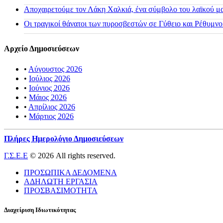
Αποχαιρετούμε τον Λάκη Χαλκιά, ένα σύμβολο του λαϊκού μας
Οι τραγικοί θάνατοι των πυροσβεστών σε Γύθειο και Ρέθυμνο
Αρχείο Δημοσιεύσεων
•
Αύγουστος 2026
•
Ιούλιος 2026
•
Ιούνιος 2026
•
Μάιος 2026
•
Απρίλιος 2026
•
Μάρτιος 2026
Πλήρες Ημερολόγιο Δημοσιεύσεων
Γ.Σ.Ε.Ε
© 2026 All rights reserved.
ΠΡΟΣΩΠΙΚΑ ΔΕΔΟΜΕΝΑ
ΑΔΗΛΩΤΗ ΕΡΓΑΣΙΑ
ΠΡΟΣΒΑΣΙΜΟΤΗΤΑ
Διαχείριση Ιδιωτικότητας