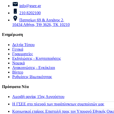
info@gsee.gr
210 8202100
Πατησίων 69 & Αινιάνος 2,
10434 Αθήνα, ΤΘ 3626, ΤΚ 10210
Ενημέρωση
Δελτία Τύπου
Γενικά
Γραμματείες
Εκδηλώσεις - Κινητοποιήσεις
Νομικά
Ανακοινώσεις - Εγκύκλιοι
Βίντεο
Ρυθμίσεις Ιδιωτικότητας
Πρόσφατα Νέα
Αμοιβή αργίας 15ης Αυγούστου
H ΓΣΕΕ στο πλευρό των πυρόπληκτων συμπολιτών μας
Κοινωνικοί εταίροι: Επιστολή προς τον Υπουργό Εθνικής Οικ