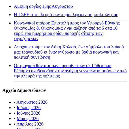
Αμοιβή αργίας 15ης Αυγούστου
H ΓΣΕΕ στο πλευρό των πυρόπληκτων συμπολιτών μας
Κοινωνικοί εταίροι: Επιστολή προς τον Υπουργό Εθνικής
Οικονομίας & Οικονομικών για αύξηση από τα 6 στα 10
ευρώ του ημερήσιου ορίου παροχής σίτισης των
εργαζόμενων
Αποχαιρετούμε τον Λάκη Χαλκιά, ένα σύμβολο του λαϊκού
μας τραγουδιού κι έναν άνθρωπο με βαθιά κοινωνική και
πολιτική συνείδηση
Οι τραγικοί θάνατοι των πυροσβεστών σε Γύθειο και
Ρέθυμνο αναδεικνύουν την ανάγκη γενναίων αποφάσεων από
την πλευρά της πολιτείας
Αρχείο Δημοσιεύσεων
•
Αύγουστος 2026
•
Ιούλιος 2026
•
Ιούνιος 2026
•
Μάιος 2026
•
Απρίλιος 2026