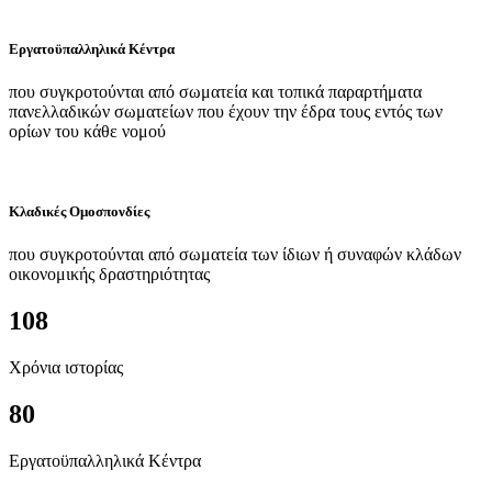
Εργατοϋπαλληλικά Κέντρα
που συγκροτούνται από σωματεία και τοπικά παραρτήματα
πανελλαδικών σωματείων που έχουν την έδρα τους εντός των
ορίων του κάθε νομού
Κλαδικές Ομοσπονδίες
που συγκροτούνται από σωματεία των ίδιων ή συναφών κλάδων
οικονομικής δραστηριότητας
108
Χρόνια ιστορίας
80
Εργατοϋπαλληλικά Κέντρα