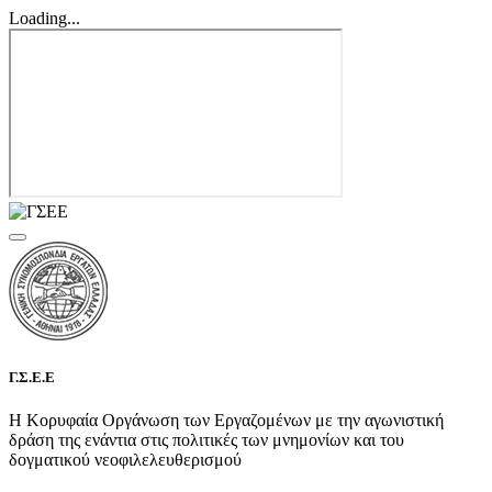
Loading...
Γ.Σ.Ε.Ε
Η Κορυφαία Οργάνωση των Εργαζομένων με την αγωνιστική
δράση της ενάντια στις πολιτικές των μνημονίων και του
δογματικού νεοφιλελευθερισμού