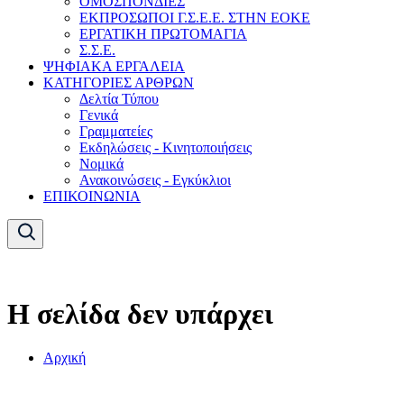
ΟΜΟΣΠΟΝΔΙΕΣ
ΕΚΠΡΟΣΩΠΟΙ Γ.Σ.Ε.Ε. ΣΤΗΝ ΕΟΚΕ
ΕΡΓΑΤΙΚΗ ΠΡΩΤΟΜΑΓΙΑ
Σ.Σ.Ε.
ΨΗΦΙΑΚΑ ΕΡΓΑΛΕΙΑ
ΚΑΤΗΓΟΡΙΕΣ ΑΡΘΡΩΝ
Δελτία Τύπου
Γενικά
Γραμματείες
Εκδηλώσεις - Κινητοποιήσεις
Νομικά
Ανακοινώσεις - Εγκύκλιοι
ΕΠΙΚΟΙΝΩΝΙΑ
Η σελίδα δεν υπάρχει
Αρχική