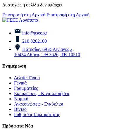
Δυστυχώς η σελίδα δεν υπάρχει.
Επιστροφή στη Αρχική
Επιστροφή στη Αρχική
info@gsee.gr
210 8202100
Πατησίων 69 & Αινιάνος 2,
10434 Αθήνα, ΤΘ 3626, ΤΚ 10210
Ενημέρωση
Δελτία Τύπου
Γενικά
Γραμματείες
Εκδηλώσεις - Κινητοποιήσεις
Νομικά
Ανακοινώσεις - Εγκύκλιοι
Βίντεο
Ρυθμίσεις Ιδιωτικότητας
Πρόσφατα Νέα