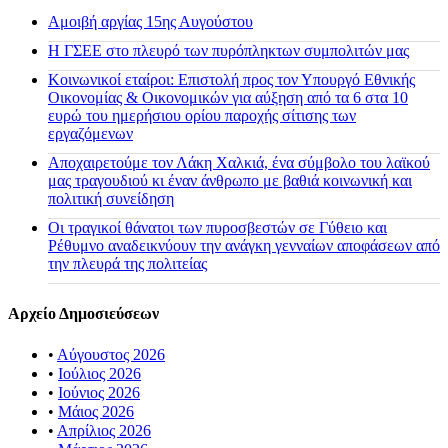
Αμοιβή αργίας 15ης Αυγούστου
H ΓΣΕΕ στο πλευρό των πυρόπληκτων συμπολιτών μας
Κοινωνικοί εταίροι: Επιστολή προς τον Υπουργό Εθνικής
Οικονομίας & Οικονομικών για αύξηση από τα 6 στα 10
ευρώ του ημερήσιου ορίου παροχής σίτισης των
εργαζόμενων
Αποχαιρετούμε τον Λάκη Χαλκιά, ένα σύμβολο του λαϊκού
μας τραγουδιού κι έναν άνθρωπο με βαθιά κοινωνική και
πολιτική συνείδηση
Οι τραγικοί θάνατοι των πυροσβεστών σε Γύθειο και
Ρέθυμνο αναδεικνύουν την ανάγκη γενναίων αποφάσεων από
την πλευρά της πολιτείας
Αρχείο Δημοσιεύσεων
•
Αύγουστος 2026
•
Ιούλιος 2026
•
Ιούνιος 2026
•
Μάιος 2026
•
Απρίλιος 2026