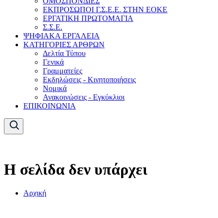
ΟΜΟΣΠΟΝΔΙΕΣ
ΕΚΠΡΟΣΩΠΟΙ Γ.Σ.Ε.Ε. ΣΤΗΝ ΕΟΚΕ
ΕΡΓΑΤΙΚΗ ΠΡΩΤΟΜΑΓΙΑ
Σ.Σ.Ε.
ΨΗΦΙΑΚΑ ΕΡΓΑΛΕΙΑ
ΚΑΤΗΓΟΡΙΕΣ ΑΡΘΡΩΝ
Δελτία Τύπου
Γενικά
Γραμματείες
Εκδηλώσεις - Κινητοποιήσεις
Νομικά
Ανακοινώσεις - Εγκύκλιοι
ΕΠΙΚΟΙΝΩΝΙΑ
Η σελίδα δεν υπάρχει
Αρχική