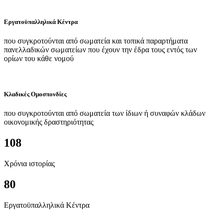
Εργατοϋπαλληλικά Κέντρα
που συγκροτούνται από σωματεία και τοπικά παραρτήματα
πανελλαδικών σωματείων που έχουν την έδρα τους εντός των
ορίων του κάθε νομού
Κλαδικές Ομοσπονδίες
που συγκροτούνται από σωματεία των ίδιων ή συναφών κλάδων
οικονομικής δραστηριότητας
108
Χρόνια ιστορίας
80
Εργατοϋπαλληλικά Κέντρα