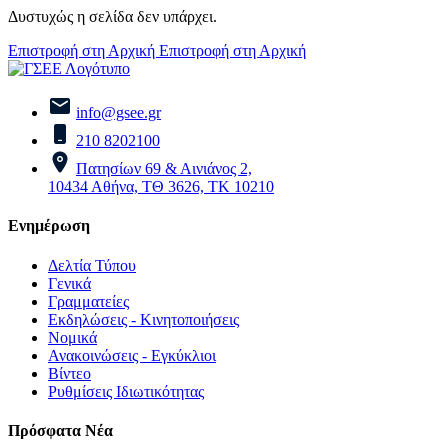
Δυστυχώς η σελίδα δεν υπάρχει.
Επιστροφή στη Αρχική
Επιστροφή στη Αρχική
info@gsee.gr
210 8202100
Πατησίων 69 & Αινιάνος 2,
10434 Αθήνα, ΤΘ 3626, ΤΚ 10210
Ενημέρωση
Δελτία Τύπου
Γενικά
Γραμματείες
Εκδηλώσεις - Κινητοποιήσεις
Νομικά
Ανακοινώσεις - Εγκύκλιοι
Βίντεο
Ρυθμίσεις Ιδιωτικότητας
Πρόσφατα Νέα