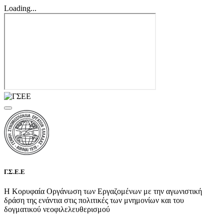
Loading...
Γ.Σ.Ε.Ε
Η Κορυφαία Οργάνωση των Εργαζομένων με την αγωνιστική
δράση της ενάντια στις πολιτικές των μνημονίων και του
δογματικού νεοφιλελευθερισμού