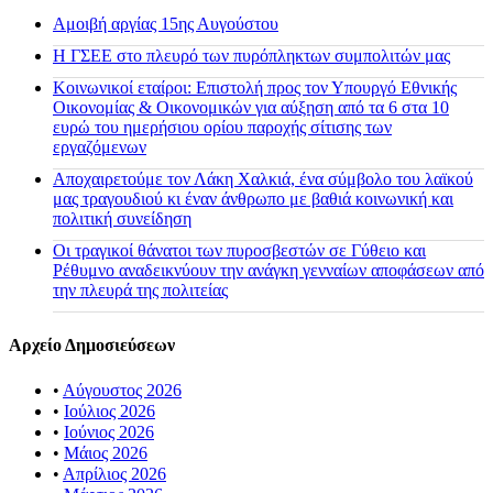
Αμοιβή αργίας 15ης Αυγούστου
H ΓΣΕΕ στο πλευρό των πυρόπληκτων συμπολιτών μας
Κοινωνικοί εταίροι: Επιστολή προς τον Υπουργό Εθνικής
Οικονομίας & Οικονομικών για αύξηση από τα 6 στα 10
ευρώ του ημερήσιου ορίου παροχής σίτισης των
εργαζόμενων
Αποχαιρετούμε τον Λάκη Χαλκιά, ένα σύμβολο του λαϊκού
μας τραγουδιού κι έναν άνθρωπο με βαθιά κοινωνική και
πολιτική συνείδηση
Οι τραγικοί θάνατοι των πυροσβεστών σε Γύθειο και
Ρέθυμνο αναδεικνύουν την ανάγκη γενναίων αποφάσεων από
την πλευρά της πολιτείας
Αρχείο Δημοσιεύσεων
•
Αύγουστος 2026
•
Ιούλιος 2026
•
Ιούνιος 2026
•
Μάιος 2026
•
Απρίλιος 2026