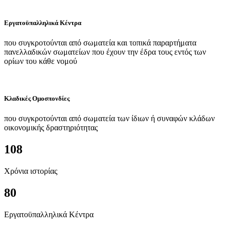
Εργατοϋπαλληλικά Κέντρα
που συγκροτούνται από σωματεία και τοπικά παραρτήματα
πανελλαδικών σωματείων που έχουν την έδρα τους εντός των
ορίων του κάθε νομού
Κλαδικές Ομοσπονδίες
που συγκροτούνται από σωματεία των ίδιων ή συναφών κλάδων
οικονομικής δραστηριότητας
108
Χρόνια ιστορίας
80
Εργατοϋπαλληλικά Κέντρα