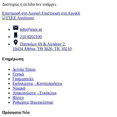
Δυστυχώς η σελίδα δεν υπάρχει.
Επιστροφή στη Αρχική
Επιστροφή στη Αρχική
info@gsee.gr
210 8202100
Πατησίων 69 & Αινιάνος 2,
10434 Αθήνα, ΤΘ 3626, ΤΚ 10210
Ενημέρωση
Δελτία Τύπου
Γενικά
Γραμματείες
Εκδηλώσεις - Κινητοποιήσεις
Νομικά
Ανακοινώσεις - Εγκύκλιοι
Βίντεο
Ρυθμίσεις Ιδιωτικότητας
Πρόσφατα Νέα