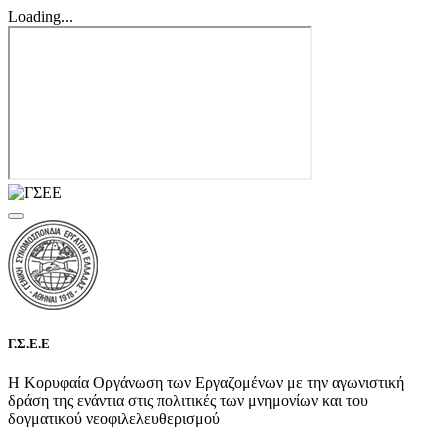
Loading...
Γ.Σ.Ε.Ε
Η Κορυφαία Οργάνωση των Εργαζομένων με την αγωνιστική
δράση της ενάντια στις πολιτικές των μνημονίων και του
δογματικού νεοφιλελευθερισμού