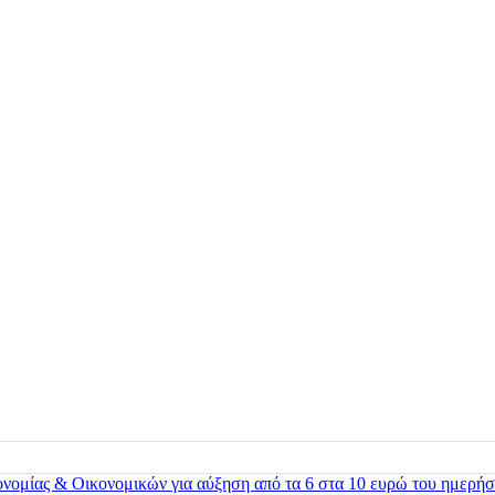
ονομίας & Οικονομικών για αύξηση από τα 6 στα 10 ευρώ του ημερήσ