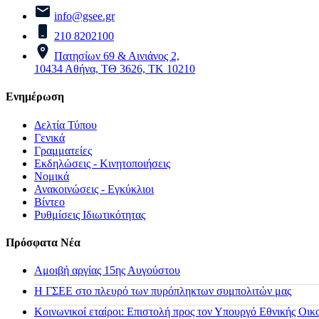
info@gsee.gr
210 8202100
Πατησίων 69 & Αινιάνος 2,
10434 Αθήνα, ΤΘ 3626, ΤΚ 10210
Ενημέρωση
Δελτία Τύπου
Γενικά
Γραμματείες
Εκδηλώσεις - Κινητοποιήσεις
Νομικά
Ανακοινώσεις - Εγκύκλιοι
Βίντεο
Ρυθμίσεις Ιδιωτικότητας
Πρόσφατα Νέα
Αμοιβή αργίας 15ης Αυγούστου
H ΓΣΕΕ στο πλευρό των πυρόπληκτων συμπολιτών μας
Κοινωνικοί εταίροι: Επιστολή προς τον Υπουργό Εθνικής Οικ