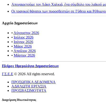
Αποχαιρετούμε τον Λάκη Χαλκιά, ένα σύμβολο του λαϊκού μας
Οι τραγικοί θάνατοι των πυροσβεστών σε Γύθειο και Ρέθυμνο
Αρχείο Δημοσιεύσεων
•
Αύγουστος 2026
•
Ιούλιος 2026
•
Ιούνιος 2026
•
Μάιος 2026
•
Απρίλιος 2026
•
Μάρτιος 2026
Πλήρες Ημερολόγιο Δημοσιεύσεων
Γ.Σ.Ε.Ε
© 2026 All rights reserved.
ΠΡΟΣΩΠΙΚΑ ΔΕΔΟΜΕΝΑ
ΑΔΗΛΩΤΗ ΕΡΓΑΣΙΑ
ΠΡΟΣΒΑΣΙΜΟΤΗΤΑ
Διαχείριση Ιδιωτικότητας