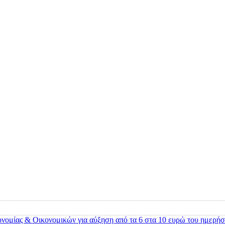
ονομίας & Οικονομικών για αύξηση από τα 6 στα 10 ευρώ του ημερήσ