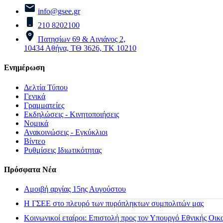
info@gsee.gr
210 8202100
Πατησίων 69 & Αινιάνος 2,
10434 Αθήνα, ΤΘ 3626, ΤΚ 10210
Ενημέρωση
Δελτία Τύπου
Γενικά
Γραμματείες
Εκδηλώσεις - Κινητοποιήσεις
Νομικά
Ανακοινώσεις - Εγκύκλιοι
Βίντεο
Ρυθμίσεις Ιδιωτικότητας
Πρόσφατα Νέα
Αμοιβή αργίας 15ης Αυγούστου
H ΓΣΕΕ στο πλευρό των πυρόπληκτων συμπολιτών μας
Κοινωνικοί εταίροι: Επιστολή προς τον Υπουργό Εθνικής Οικ