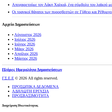
Αποχαιρετούμε τον Λάκη Χαλκιά, ένα σύμβολο του λαϊκού μας
Οι τραγικοί θάνατοι των πυροσβεστών σε Γύθειο και Ρέθυμνο
Αρχείο Δημοσιεύσεων
•
Αύγουστος 2026
•
Ιούλιος 2026
•
Ιούνιος 2026
•
Μάιος 2026
•
Απρίλιος 2026
•
Μάρτιος 2026
Πλήρες Ημερολόγιο Δημοσιεύσεων
Γ.Σ.Ε.Ε
© 2026 All rights reserved.
ΠΡΟΣΩΠΙΚΑ ΔΕΔΟΜΕΝΑ
ΑΔΗΛΩΤΗ ΕΡΓΑΣΙΑ
ΠΡΟΣΒΑΣΙΜΟΤΗΤΑ
Διαχείριση Ιδιωτικότητας