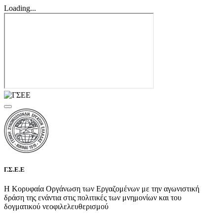
Loading...
Γ.Σ.Ε.Ε
Η Κορυφαία Οργάνωση των Εργαζομένων με την αγωνιστική
δράση της ενάντια στις πολιτικές των μνημονίων και του
δογματικού νεοφιλελευθερισμού