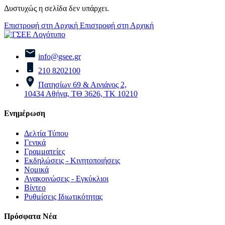
Δυστυχώς η σελίδα δεν υπάρχει.
Επιστροφή στη Αρχική
Επιστροφή στη Αρχική
info@gsee.gr
210 8202100
Πατησίων 69 & Αινιάνος 2,
10434 Αθήνα, ΤΘ 3626, ΤΚ 10210
Ενημέρωση
Δελτία Τύπου
Γενικά
Γραμματείες
Εκδηλώσεις - Κινητοποιήσεις
Νομικά
Ανακοινώσεις - Εγκύκλιοι
Βίντεο
Ρυθμίσεις Ιδιωτικότητας
Πρόσφατα Νέα