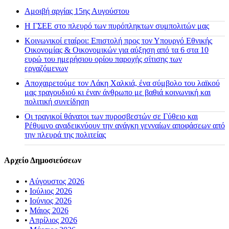
Αμοιβή αργίας 15ης Αυγούστου
H ΓΣΕΕ στο πλευρό των πυρόπληκτων συμπολιτών μας
Κοινωνικοί εταίροι: Επιστολή προς τον Υπουργό Εθνικής
Οικονομίας & Οικονομικών για αύξηση από τα 6 στα 10
ευρώ του ημερήσιου ορίου παροχής σίτισης των
εργαζόμενων
Αποχαιρετούμε τον Λάκη Χαλκιά, ένα σύμβολο του λαϊκού
μας τραγουδιού κι έναν άνθρωπο με βαθιά κοινωνική και
πολιτική συνείδηση
Οι τραγικοί θάνατοι των πυροσβεστών σε Γύθειο και
Ρέθυμνο αναδεικνύουν την ανάγκη γενναίων αποφάσεων από
την πλευρά της πολιτείας
Αρχείο Δημοσιεύσεων
•
Αύγουστος 2026
•
Ιούλιος 2026
•
Ιούνιος 2026
•
Μάιος 2026
•
Απρίλιος 2026