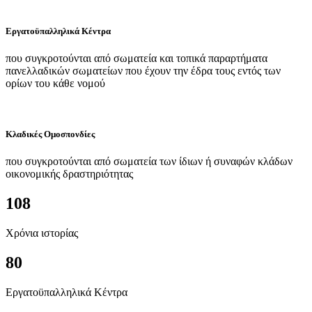
Εργατοϋπαλληλικά Κέντρα
που συγκροτούνται από σωματεία και τοπικά παραρτήματα
πανελλαδικών σωματείων που έχουν την έδρα τους εντός των
ορίων του κάθε νομού
Κλαδικές Ομοσπονδίες
που συγκροτούνται από σωματεία των ίδιων ή συναφών κλάδων
οικονομικής δραστηριότητας
108
Χρόνια ιστορίας
80
Εργατοϋπαλληλικά Κέντρα