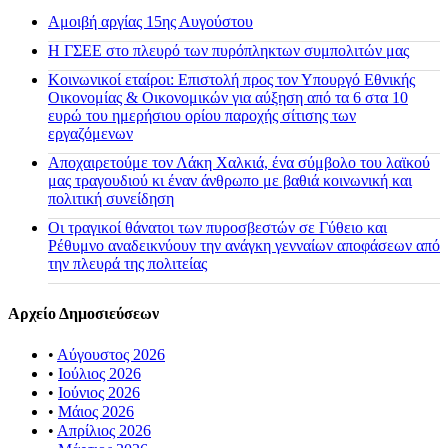
Αμοιβή αργίας 15ης Αυγούστου
H ΓΣΕΕ στο πλευρό των πυρόπληκτων συμπολιτών μας
Κοινωνικοί εταίροι: Επιστολή προς τον Υπουργό Εθνικής
Οικονομίας & Οικονομικών για αύξηση από τα 6 στα 10
ευρώ του ημερήσιου ορίου παροχής σίτισης των
εργαζόμενων
Αποχαιρετούμε τον Λάκη Χαλκιά, ένα σύμβολο του λαϊκού
μας τραγουδιού κι έναν άνθρωπο με βαθιά κοινωνική και
πολιτική συνείδηση
Οι τραγικοί θάνατοι των πυροσβεστών σε Γύθειο και
Ρέθυμνο αναδεικνύουν την ανάγκη γενναίων αποφάσεων από
την πλευρά της πολιτείας
Αρχείο Δημοσιεύσεων
•
Αύγουστος 2026
•
Ιούλιος 2026
•
Ιούνιος 2026
•
Μάιος 2026
•
Απρίλιος 2026