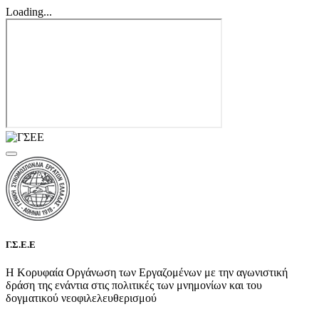
Loading...
Γ.Σ.Ε.Ε
Η Κορυφαία Οργάνωση των Εργαζομένων με την αγωνιστική
δράση της ενάντια στις πολιτικές των μνημονίων και του
δογματικού νεοφιλελευθερισμού