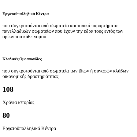
Εργατοϋπαλληλικά Κέντρα
που συγκροτούνται από σωματεία και τοπικά παραρτήματα
πανελλαδικών σωματείων που έχουν την έδρα τους εντός των
ορίων του κάθε νομού
Κλαδικές Ομοσπονδίες
που συγκροτούνται από σωματεία των ίδιων ή συναφών κλάδων
οικονομικής δραστηριότητας
108
Χρόνια ιστορίας
80
Εργατοϋπαλληλικά Κέντρα