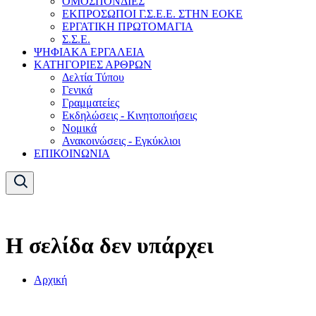
ΟΜΟΣΠΟΝΔΙΕΣ
ΕΚΠΡΟΣΩΠΟΙ Γ.Σ.Ε.Ε. ΣΤΗΝ ΕΟΚΕ
ΕΡΓΑΤΙΚΗ ΠΡΩΤΟΜΑΓΙΑ
Σ.Σ.Ε.
ΨΗΦΙΑΚΑ ΕΡΓΑΛΕΙΑ
ΚΑΤΗΓΟΡΙΕΣ ΑΡΘΡΩΝ
Δελτία Τύπου
Γενικά
Γραμματείες
Εκδηλώσεις - Κινητοποιήσεις
Νομικά
Ανακοινώσεις - Εγκύκλιοι
ΕΠΙΚΟΙΝΩΝΙΑ
Η σελίδα δεν υπάρχει
Αρχική