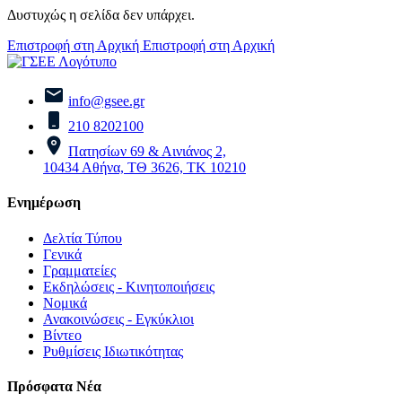
Δυστυχώς η σελίδα δεν υπάρχει.
Επιστροφή στη Αρχική
Επιστροφή στη Αρχική
info@gsee.gr
210 8202100
Πατησίων 69 & Αινιάνος 2,
10434 Αθήνα, ΤΘ 3626, ΤΚ 10210
Ενημέρωση
Δελτία Τύπου
Γενικά
Γραμματείες
Εκδηλώσεις - Κινητοποιήσεις
Νομικά
Ανακοινώσεις - Εγκύκλιοι
Βίντεο
Ρυθμίσεις Ιδιωτικότητας
Πρόσφατα Νέα