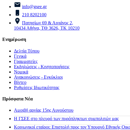
info@gsee.gr
210 8202100
Πατησίων 69 & Αινιάνος 2,
10434 Αθήνα, ΤΘ 3626, ΤΚ 10210
Ενημέρωση
Δελτία Τύπου
Γενικά
Γραμματείες
Εκδηλώσεις - Κινητοποιήσεις
Νομικά
Ανακοινώσεις - Εγκύκλιοι
Βίντεο
Ρυθμίσεις Ιδιωτικότητας
Πρόσφατα Νέα
Αμοιβή αργίας 15ης Αυγούστου
H ΓΣΕΕ στο πλευρό των πυρόπληκτων συμπολιτών μας
Κοινωνικοί εταίροι: Επιστολή προς τον Υπουργό Εθνικής Οικ