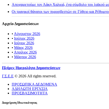
Αποχαιρετούμε τον Λάκη Χαλκιά, ένα σύμβολο του λαϊκού μας
Οι τραγικοί θάνατοι των πυροσβεστών σε Γύθειο και Ρέθυμνο
Αρχείο Δημοσιεύσεων
•
Αύγουστος 2026
•
Ιούλιος 2026
•
Ιούνιος 2026
•
Μάιος 2026
•
Απρίλιος 2026
•
Μάρτιος 2026
Πλήρες Ημερολόγιο Δημοσιεύσεων
Γ.Σ.Ε.Ε
© 2026 All rights reserved.
ΠΡΟΣΩΠΙΚΑ ΔΕΔΟΜΕΝΑ
ΑΔΗΛΩΤΗ ΕΡΓΑΣΙΑ
ΠΡΟΣΒΑΣΙΜΟΤΗΤΑ
Διαχείριση Ιδιωτικότητας