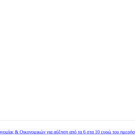
ονομίας & Οικονομικών για αύξηση από τα 6 στα 10 ευρώ του ημερήσ