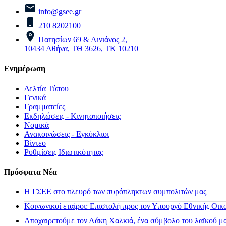
info@gsee.gr
210 8202100
Πατησίων 69 & Αινιάνος 2,
10434 Αθήνα, ΤΘ 3626, ΤΚ 10210
Ενημέρωση
Δελτία Τύπου
Γενικά
Γραμματείες
Εκδηλώσεις - Κινητοποιήσεις
Νομικά
Ανακοινώσεις - Εγκύκλιοι
Βίντεο
Ρυθμίσεις Ιδιωτικότητας
Πρόσφατα Νέα
H ΓΣΕΕ στο πλευρό των πυρόπληκτων συμπολιτών μας
Κοινωνικοί εταίροι: Επιστολή προς τον Υπουργό Εθνικής Οικ
Αποχαιρετούμε τον Λάκη Χαλκιά, ένα σύμβολο του λαϊκού μας