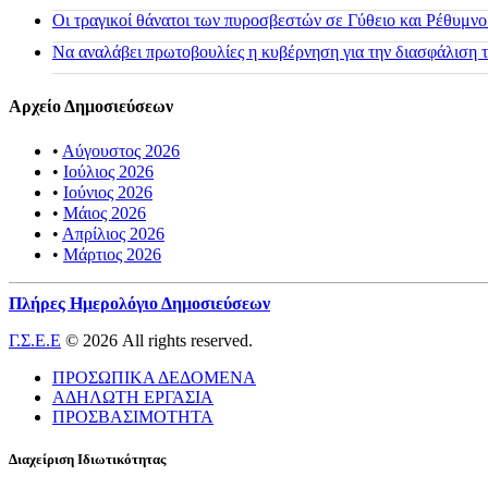
Οι τραγικοί θάνατοι των πυροσβεστών σε Γύθειο και Ρέθυμνο
Να αναλάβει πρωτοβουλίες η κυβέρνηση για την διασφάλιση
Αρχείο Δημοσιεύσεων
•
Αύγουστος 2026
•
Ιούλιος 2026
•
Ιούνιος 2026
•
Μάιος 2026
•
Απρίλιος 2026
•
Μάρτιος 2026
Πλήρες Ημερολόγιο Δημοσιεύσεων
Γ.Σ.Ε.Ε
© 2026 All rights reserved.
ΠΡΟΣΩΠΙΚΑ ΔΕΔΟΜΕΝΑ
ΑΔΗΛΩΤΗ ΕΡΓΑΣΙΑ
ΠΡΟΣΒΑΣΙΜΟΤΗΤΑ
Διαχείριση Ιδιωτικότητας