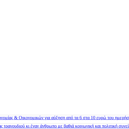
ονομίας & Οικονομικών για αύξηση από τα 6 στα 10 ευρώ του ημερήσ
 τραγουδιού κι έναν άνθρωπο με βαθιά κοινωνική και πολιτική συνε