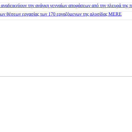
 αναδεικνύουν την ανάγκη γενναίων αποφάσεων από την πλευρά της π
 των θέσεων εργασίας των 170 εργαζόμενων της αλυσίδας MERE