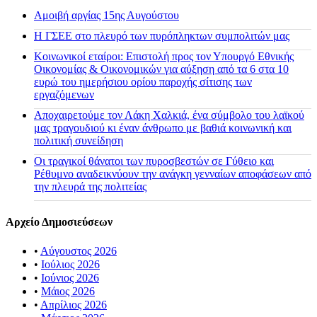
Αμοιβή αργίας 15ης Αυγούστου
H ΓΣΕΕ στο πλευρό των πυρόπληκτων συμπολιτών μας
Κοινωνικοί εταίροι: Επιστολή προς τον Υπουργό Εθνικής
Οικονομίας & Οικονομικών για αύξηση από τα 6 στα 10
ευρώ του ημερήσιου ορίου παροχής σίτισης των
εργαζόμενων
Αποχαιρετούμε τον Λάκη Χαλκιά, ένα σύμβολο του λαϊκού
μας τραγουδιού κι έναν άνθρωπο με βαθιά κοινωνική και
πολιτική συνείδηση
Οι τραγικοί θάνατοι των πυροσβεστών σε Γύθειο και
Ρέθυμνο αναδεικνύουν την ανάγκη γενναίων αποφάσεων από
την πλευρά της πολιτείας
Αρχείο Δημοσιεύσεων
•
Αύγουστος 2026
•
Ιούλιος 2026
•
Ιούνιος 2026
•
Μάιος 2026
•
Απρίλιος 2026