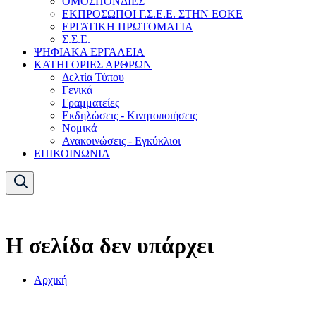
ΟΜΟΣΠΟΝΔΙΕΣ
ΕΚΠΡΟΣΩΠΟΙ Γ.Σ.Ε.Ε. ΣΤΗΝ ΕΟΚΕ
ΕΡΓΑΤΙΚΗ ΠΡΩΤΟΜΑΓΙΑ
Σ.Σ.Ε.
ΨΗΦΙΑΚΑ ΕΡΓΑΛΕΙΑ
ΚΑΤΗΓΟΡΙΕΣ ΑΡΘΡΩΝ
Δελτία Τύπου
Γενικά
Γραμματείες
Εκδηλώσεις - Κινητοποιήσεις
Νομικά
Ανακοινώσεις - Εγκύκλιοι
ΕΠΙΚΟΙΝΩΝΙΑ
Η σελίδα δεν υπάρχει
Αρχική