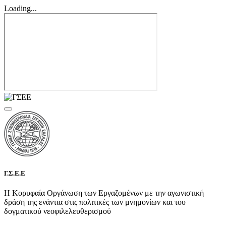
Loading...
Γ.Σ.Ε.Ε
Η Κορυφαία Οργάνωση των Εργαζομένων με την αγωνιστική
δράση της ενάντια στις πολιτικές των μνημονίων και του
δογματικού νεοφιλελευθερισμού