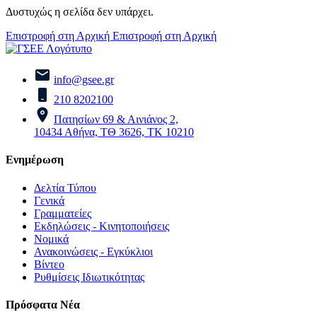
Δυστυχώς η σελίδα δεν υπάρχει.
Επιστροφή στη Αρχική
Επιστροφή στη Αρχική
info@gsee.gr
210 8202100
Πατησίων 69 & Αινιάνος 2,
10434 Αθήνα, ΤΘ 3626, ΤΚ 10210
Ενημέρωση
Δελτία Τύπου
Γενικά
Γραμματείες
Εκδηλώσεις - Κινητοποιήσεις
Νομικά
Ανακοινώσεις - Εγκύκλιοι
Βίντεο
Ρυθμίσεις Ιδιωτικότητας
Πρόσφατα Νέα