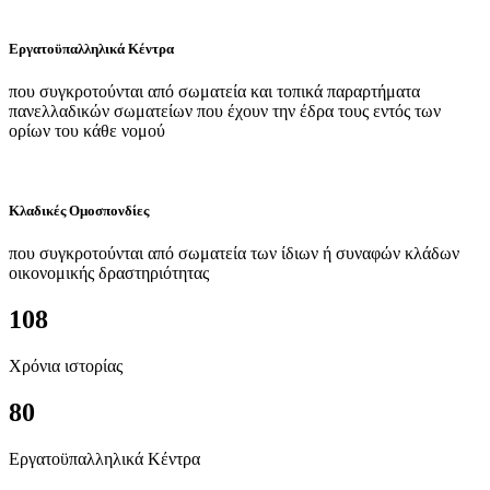
Εργατοϋπαλληλικά Κέντρα
που συγκροτούνται από σωματεία και τοπικά παραρτήματα
πανελλαδικών σωματείων που έχουν την έδρα τους εντός των
ορίων του κάθε νομού
Κλαδικές Ομοσπονδίες
που συγκροτούνται από σωματεία των ίδιων ή συναφών κλάδων
οικονομικής δραστηριότητας
108
Χρόνια ιστορίας
80
Εργατοϋπαλληλικά Κέντρα